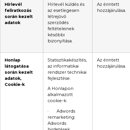
Hírlevél
Hírlevél küldés és
Az érintett
feliratkozás
az esetlegesen
hozzájárulása.
során kezelt
létrejövő
adatok
szerződés
feltételeinek
későbbi
bizonyítása.
Honlap
Statisztikakészítés,
Az érintett
látogatása
az informatikai
hozzájárulása.
során kezelt
rendszer technikai
adatok,
fejlesztése.
Cookie-k
A Honlapon
alkalmazott
cookie-k:
· Adwords
remarketing:
Adwords
hirdetések