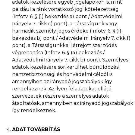
adatok kezelésére egyéb jogalapokon is, mint
például a ránk vonatkozó jogi kötelezettség
(Infotv. 6. § (1) bekezdés a) pont / Adatvédelmi
Irányelv 7. cikk c) pont), a Társaságunk vagy
harmadik személy jogos érdeke (Infotv. 6. § (1)
bekezdés b) pont / Adatvédelmi Irányelv 7. cikk f)
pont), a Társaságunkkal létrejött szerződés
végrehajtása (Infotv. 6. § (4) bekezdés /
Adatvédelmi Irányelv 7. cikk b) pont). Személyes
adatok kezelésére sor kerülhet bűnüldözési,
nemzetbiztonsági és honvédelmi célból is,
amennyiben az irányadó jogszabályok így
rendelkeznek. Az ilyen feladatokat ellátó
szervezetek részére a személyes adatok
átadhatóak, amennyiben az irányadó jogszabályok
így rendelkeznek.
ADATTOVÁBBÍTÁS