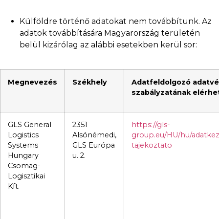
Külföldre történő adatokat nem továbbítunk. Az
adatok továbbítására Magyarország területén
belül kizárólag az alábbi esetekben kerül sor:
Megnevezés
Székhely
Adatfeldolgozó adatv
szabályzatának elérh
GLS General
2351
https://gls-
Logistics
Alsónémedi,
group.eu/HU/hu/adatkez
Systems
GLS Európa
tajekoztato
Hungary
u. 2.
Csomag-
Logisztikai
Kft.