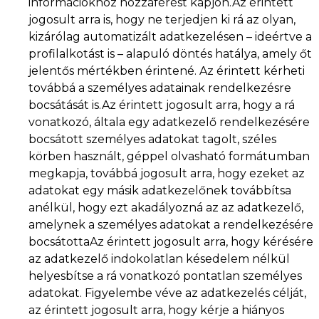
információkhoz hozzáférést kapjon.Az érintett
jogosult arra is, hogy ne terjedjen ki rá az olyan,
kizárólag automatizált adatkezelésen – ideértve a
profilalkotást is – alapuló döntés hatálya, amely őt
jelentős mértékben érintené. Az érintett kérheti
továbbá a személyes adatainak rendelkezésre
bocsátását is.Az érintett jogosult arra, hogy a rá
vonatkozó, általa egy adatkezelő rendelkezésére
bocsátott személyes adatokat tagolt, széles
körben használt, géppel olvasható formátumban
megkapja, továbbá jogosult arra, hogy ezeket az
adatokat egy másik adatkezelőnek továbbítsa
anélkül, hogy ezt akadályozná az az adatkezelő,
amelynek a személyes adatokat a rendelkezésére
bocsátottaAz érintett jogosult arra, hogy kérésére
az adatkezelő indokolatlan késedelem nélkül
helyesbítse a rá vonatkozó pontatlan személyes
adatokat. Figyelembe véve az adatkezelés célját,
az érintett jogosult arra, hogy kérje a hiányos