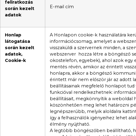
feliratkozás
E-mail cím
során kezelt
adatok
Honlap
A Honlapon cookie-k használatára kerü
látogatása
információcsomag, amelyet a webszer
során kezelt
visszaküldi a szervernek minden, a szerv
adatok,
webszerver hozza létre a böngésző se
Cookie-k
okostelefon, egyebek), ahol azok egy e
mentés révén, amikor az érintett vissz
honlapra, akkor a böngésző kommuniká
érintett már nem először jár az adott
beállításainak megfelelő honlapot tud 
funkcióval rendelkezhetnek: informáci
beállításait, megkönnyítik a weboldal 
köszönhetően meg lehet határozni pél
legnépszerűbb, melyik aloldalra kattint
így a felhasználók igényeihez lehet al
élmény nyújtható.
A legtöbb böngészőben beállítható, ho