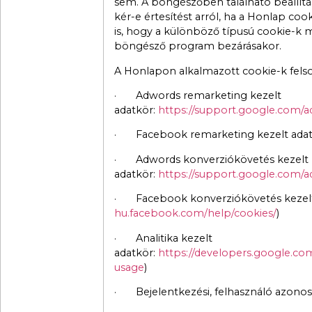
sem. A böngészőben található beállításo
kér-e értesítést arról, ha a Honlap co
is, hogy a különböző típusú cookie-k m
böngésző program bezárásakor.
A Honlapon alkalmazott cookie-k felso
· Adwords remarketing kezelt
adatkör:
https://support.google.com/
· Facebook remarketing kezelt adat
· Adwords konverziókövetés kezelt
adatkör:
https://support.google.com/
· Facebook konverziókövetés kezelt
hu.facebook.com/help/cookies/
)
· Analitika kezelt
adatkör:
https://developers.google.com/
usage
)
· Bejelentkezési, felhasználó azonosít