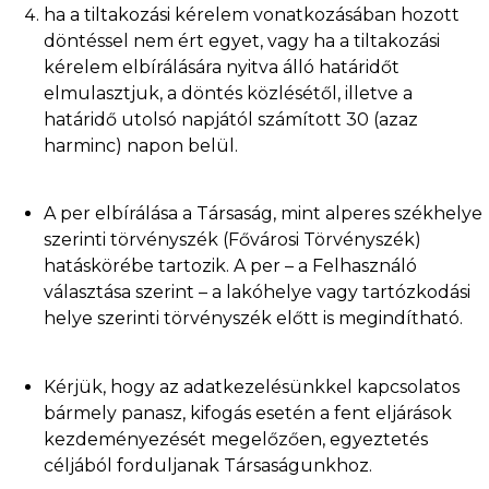
ha a tiltakozási kérelem vonatkozásában hozott
döntéssel nem ért egyet, vagy ha a tiltakozási
kérelem elbírálására nyitva álló határidőt
elmulasztjuk, a döntés közlésétől, illetve a
határidő utolsó napjától számított 30 (azaz
harminc) napon belül.
A per elbírálása a Társaság, mint alperes székhelye
szerinti törvényszék (Fővárosi Törvényszék)
hatáskörébe tartozik. A per – a Felhasználó
választása szerint – a lakóhelye vagy tartózkodási
helye szerinti törvényszék előtt is megindítható.
Kérjük, hogy az adatkezelésünkkel kapcsolatos
bármely panasz, kifogás esetén a fent eljárások
kezdeményezését megelőzően, egyeztetés
céljából forduljanak Társaságunkhoz.