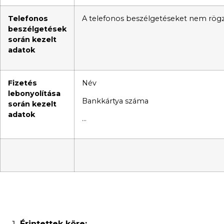
Telefonos
A telefonos beszélgetéseket nem rögzí
beszélgetések
során kezelt
adatok
Fizetés
Név
lebonyolítása
Bankkártya száma
során kezelt
adatok
…
Érintettek köre: