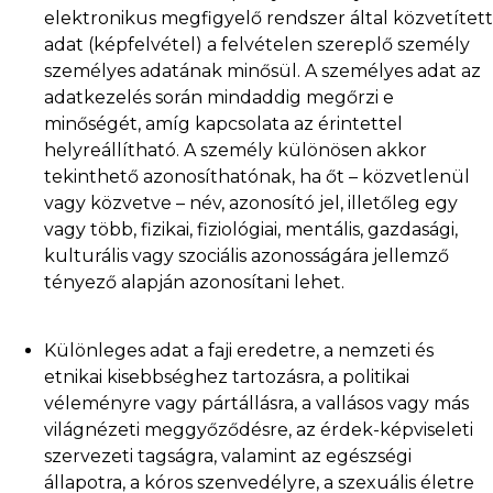
elektronikus megfigyelő rendszer által közvetített
adat (képfelvétel) a felvételen szereplő személy
személyes adatának minősül. A személyes adat az
adatkezelés során mindaddig megőrzi e
minőségét, amíg kapcsolata az érintettel
helyreállítható. A személy különösen akkor
tekinthető azonosíthatónak, ha őt – közvetlenül
vagy közvetve – név, azonosító jel, illetőleg egy
vagy több, fizikai, fiziológiai, mentális, gazdasági,
kulturális vagy szociális azonosságára jellemző
tényező alapján azonosítani lehet.
Különleges adat a faji eredetre, a nemzeti és
etnikai kisebbséghez tartozásra, a politikai
véleményre vagy pártállásra, a vallásos vagy más
világnézeti meggyőződésre, az érdek-képviseleti
szervezeti tagságra, valamint az egészségi
állapotra, a kóros szenvedélyre, a szexuális életre