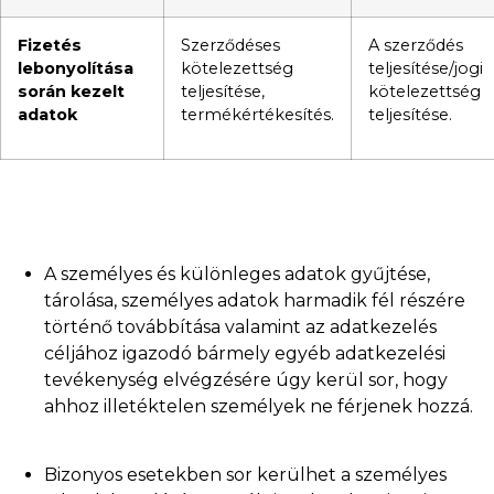
Fizetés
Szerződéses
A szerződés
lebonyolítása
kötelezettség
teljesítése/jogi
során kezelt
teljesítése,
kötelezettség
adatok
termékértékesítés.
teljesítése.
A személyes és különleges adatok gyűjtése,
tárolása, személyes adatok harmadik fél részére
történő továbbítása valamint az adatkezelés
céljához igazodó bármely egyéb adatkezelési
tevékenység elvégzésére úgy kerül sor, hogy
ahhoz illetéktelen személyek ne férjenek hozzá.
Bizonyos esetekben sor kerülhet a személyes