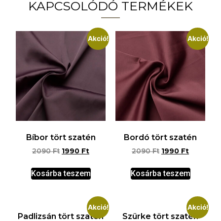
KAPCSOLÓDÓ TERMÉKEK
Akció!
Akció!
Bíbor tört szatén
Bordó tört szatén
2090
Ft
1990
Ft
2090
Ft
1990
Ft
Kosárba teszem
Kosárba teszem
Akció!
Akció!
Padlizsán tört szatén
Szürke tört szatén