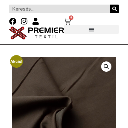
0
Akció!