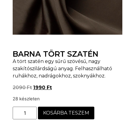
BARNA TÖRT SZATÉN
A tört szatén egy sűrű szövésű, nagy
szakítószilárdságú anyag. Felhasználható
ruhákhoz, nadrágokhoz, szoknyákhoz.
2090
Ft
1990
Ft
28 készleten
KOSÁRBA TESZEM