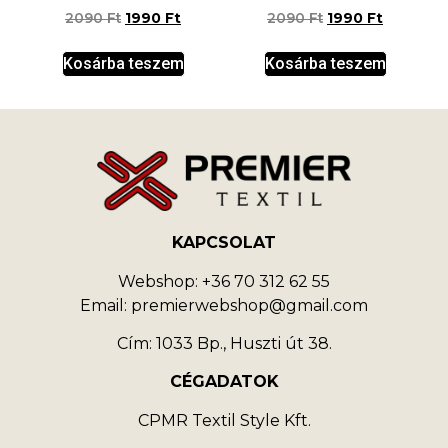
2090
Ft
1990
Ft
2090
Ft
1990
Ft
Kosárba teszem
Kosárba teszem
KAPCSOLAT
Webshop: +36 70 312 62 55
Email: premierwebshop@gmail.com
Cím: 1033 Bp., Huszti út 38.
CÉGADATOK
CPMR Textil Style Kft.