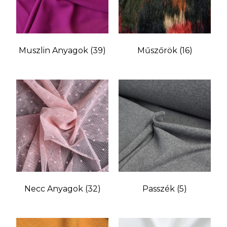
Muszlin Anyagok
(39)
Műszőrök
(16)
Necc Anyagok
(32)
Passzék
(5)