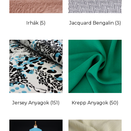
Irhák
(5)
Jacquard Bengalin
(3)
Jersey Anyagok
(151)
Krepp Anyagok
(50)