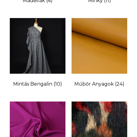
Madeirák
(4)
Minky
(11)
Mintás Bengalin
(10)
Műbőr Anyagok
(24)