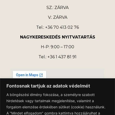
SZ.: ZÁRVA
V.: ZÁRVA
Tel.: +36 70 413 02 76
NAGYKERESKEDÉS NYITVATARTÁS
H-P: 9:00 – 17:00
Tel.: +36 1 437 81 91
Fontosnak tartjuk az adatok védelmét
A böngészési élmény fokozása, a személyre szabott
hirdetések vagy tartalmak megjelenítése, valamint a
forgalom elemzése érdekében sütiket (cookie) használunk.
A "Mindet elfogadom" gombra kattintva hozzájárulhat a