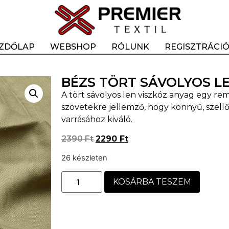
ZDŐLAP
WEBSHOP
RÓLUNK
REGISZTRÁCI
BÉZS TÖRT SÁVOLYOS L
A tört sávolyos len viszkóz anyag egy rem
szövetekre jellemző, hogy könnyű, szellő
varrásához kiváló.
2390
Ft
2290
Ft
26 készleten
KOSÁRBA TESZEM