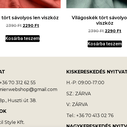
 tört sávolyos len viszkóz
Világoskék tört sávolyo
viszkóz
2390
Ft
2290
Ft
2390
Ft
2290
Ft
Kosárba teszem
Kosárba teszem
AT
KISKERESKEDÉS NYITVA
36 70 312 62 55
H.-P: 09:00-17:00
emierwebshop@gmail.com
SZ.: ZÁRVA
p., Huszti út 38.
V.: ZÁRVA
OK
Tel.: +36 70 413 02 76
l Style Kft.
NAGYKERESKEDÉS NYIT