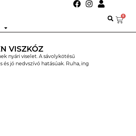
0
Ó
EN VISZKÓZ
ek nyári viselet. A sávolykötésű
s és jó nedvszívó hatásúak. Ruha, ing