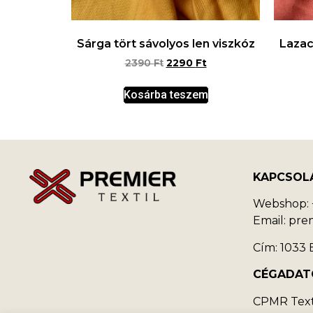
Sárga tört sávolyos len viszkóz
Lazac
2390
Ft
2290
Ft
Kosárba teszem
KAPCSOL
Webshop: +
Email: pr
Cím: 1033 B
CÉGADAT
CPMR Texti