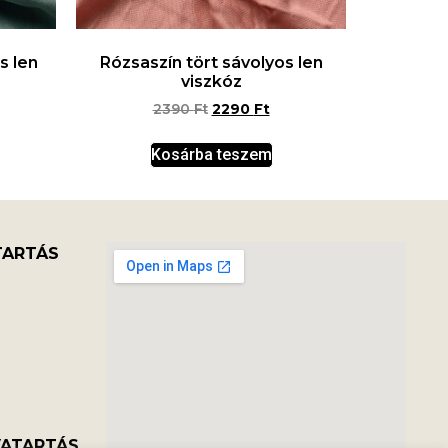
s len
Rózsaszín tört sávolyos len
viszkóz
2390
Ft
2290
Ft
Kosárba teszem
TARTÁS
VATARTÁS