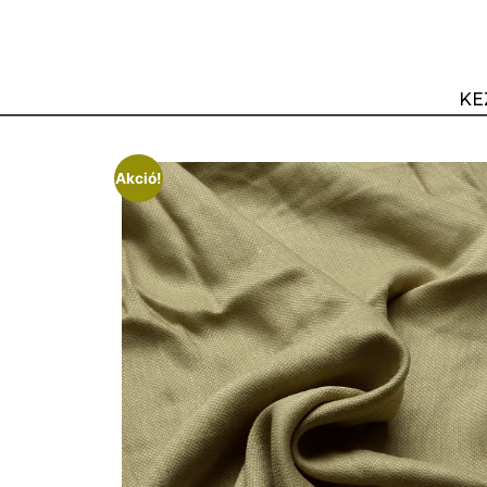
KE
Akció!