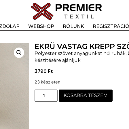
ZDŐLAP
WEBSHOP
RÓLUNK
REGISZTRÁCI
EKRÜ VASTAG KREPP SZ
Polyester szövet anyagunkat női ruhák, 
készítésére ajánljuk.
3790
Ft
23 készleten
KOSÁRBA TESZEM