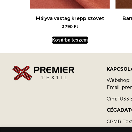
Mályva vastag krepp szövet
Bar
3790
Ft
Kosárba teszem
KAPCSOL
Webshop: +
Email: pr
Cím: 1033 B
CÉGADAT
CPMR Texti