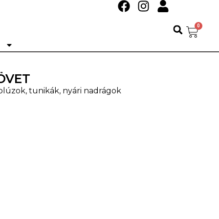
0
Ó
ÖVET
blúzok, tunikák, nyári nadrágok