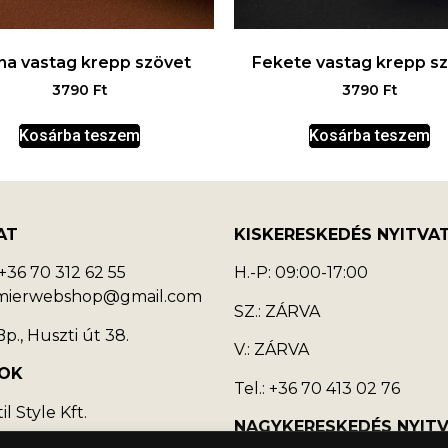
na vastag krepp szövet
Fekete vastag krepp s
3790
Ft
3790
Ft
Kosárba teszem
Kosárba teszem
AT
KISKERESKEDÉS NYITVA
36 70 312 62 55
H.-P: 09:00-17:00
emierwebshop@gmail.com
SZ.: ZÁRVA
p., Huszti út 38.
V.: ZÁRVA
OK
Tel.: +36 70 413 02 76
l Style Kft.
NAGYKERESKEDÉS NYIT