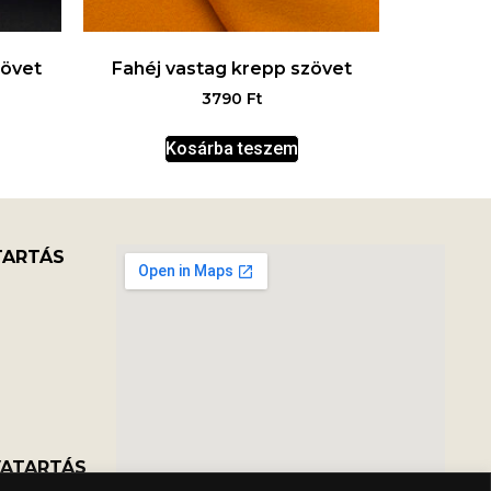
zövet
Fahéj vastag krepp szövet
3790
Ft
Kosárba teszem
TARTÁS
VATARTÁS