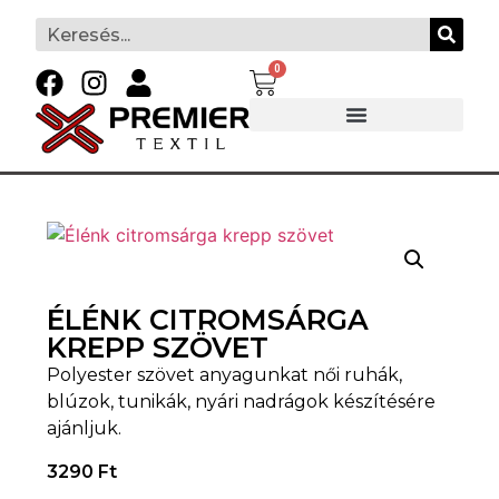
0
ÉLÉNK CITROMSÁRGA
KREPP SZÖVET
Polyester szövet anyagunkat női ruhák,
blúzok, tunikák, nyári nadrágok készítésére
ajánljuk.
3290
Ft