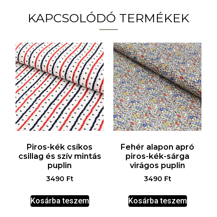
KAPCSOLÓDÓ TERMÉKEK
Piros-kék csíkos
Fehér alapon apró
csillag és szív mintás
piros-kék-sárga
puplin
virágos puplin
3490
Ft
3490
Ft
Kosárba teszem
Kosárba teszem