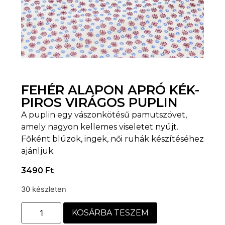
FEHÉR ALAPON APRÓ KÉK-
PIROS VIRÁGOS PUPLIN
A puplin egy vászonkötésű pamutszövet,
amely nagyon kellemes viseletet nyújt.
Főként blúzok, ingek, női ruhák készítéséhez
ajánljuk.
3490
Ft
30 készleten
KOSÁRBA TESZEM