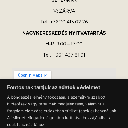
SZ.: ZÁRVA
V.: ZÁRVA
Tel.: +36 70 413 02 76
NAGYKERESKEDÉS NYITVATARTÁS
H-P: 9:00 – 17:00
Tel.: +36 1 437 81 91
Fontosnak tartjuk az adatok védelmét
A böngészési élmény fokozása, a személyre szabott
hirdetések vagy tartalmak megjelenítése, valamint a
forgalom elemzése érdekében sütiket (cookie) használunk.
A "Mindet elfogadom" gombra kattintva hozzájárulhat a
sütik használatához.