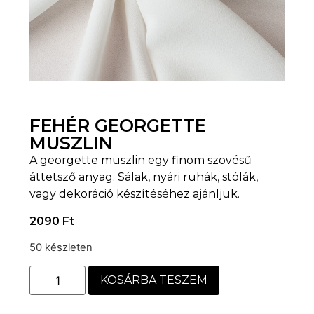
FEHÉR GEORGETTE
MUSZLIN
A georgette muszlin egy finom szövésű
áttetsző anyag. Sálak, nyári ruhák, stólák,
vagy dekoráció készítéséhez ajánljuk.
2090
Ft
50 készleten
KOSÁRBA TESZEM