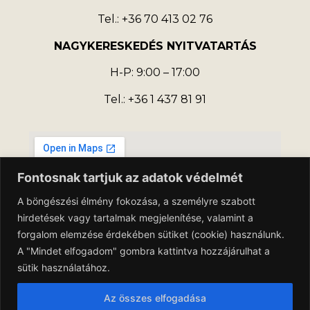
Tel.: +36 70 413 02 76
NAGYKERESKEDÉS NYITVATARTÁS
H-P: 9:00 – 17:00
Tel.: +36 1 437 81 91
Fontosnak tartjuk az adatok védelmét
A böngészési élmény fokozása, a személyre szabott
hirdetések vagy tartalmak megjelenítése, valamint a
forgalom elemzése érdekében sütiket (cookie) használunk.
A "Mindet elfogadom" gombra kattintva hozzájárulhat a
sütik használatához.
Az összes elfogadása
Adatkezelési Tájékoztató