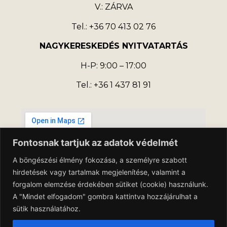
V.: ZÁRVA
Tel.: +36 70 413 02 76
NAGYKERESKEDÉS NYITVATARTÁS
H-P: 9:00 – 17:00
Tel.: +36 1 437 81 91
Fontosnak tartjuk az adatok védelmét
A böngészési élmény fokozása, a személyre szabott
hirdetések vagy tartalmak megjelenítése, valamint a
forgalom elemzése érdekében sütiket (cookie) használunk.
A "Mindet elfogadom" gombra kattintva hozzájárulhat a
sütik használatához.