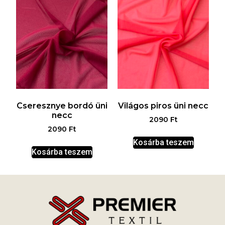
Cseresznye bordó üni
Világos piros üni necc
necc
2090
Ft
2090
Ft
Kosárba teszem
Kosárba teszem