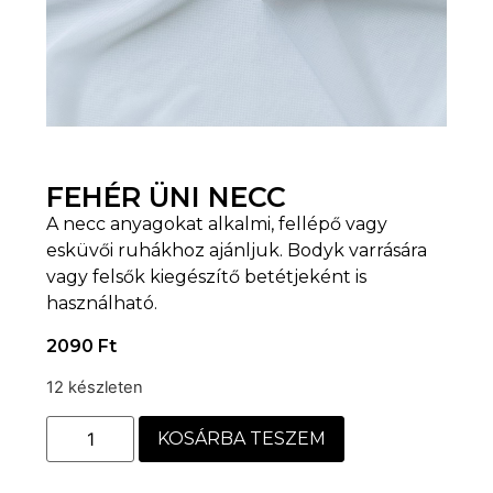
FEHÉR ÜNI NECC
A necc anyagokat alkalmi, fellépő vagy
esküvői ruhákhoz ajánljuk. Bodyk varrására
vagy felsők kiegészítő betétjeként is
használható.
2090
Ft
12 készleten
KOSÁRBA TESZEM