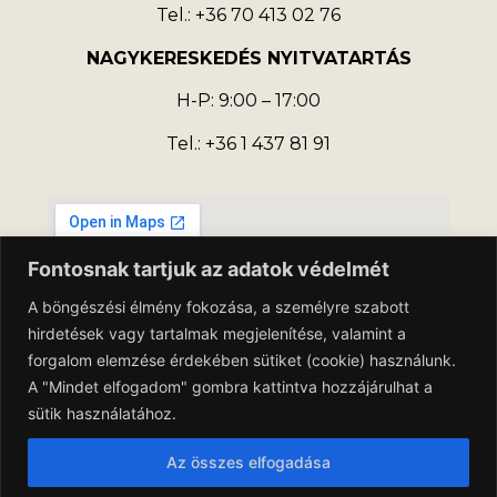
Tel.: +36 70 413 02 76
NAGYKERESKEDÉS NYITVATARTÁS
H-P: 9:00 – 17:00
Tel.: +36 1 437 81 91
Fontosnak tartjuk az adatok védelmét
A böngészési élmény fokozása, a személyre szabott
hirdetések vagy tartalmak megjelenítése, valamint a
forgalom elemzése érdekében sütiket (cookie) használunk.
A "Mindet elfogadom" gombra kattintva hozzájárulhat a
sütik használatához.
Az összes elfogadása
Adatkezelési Tájékoztató
Általános Szerződési Feltételek