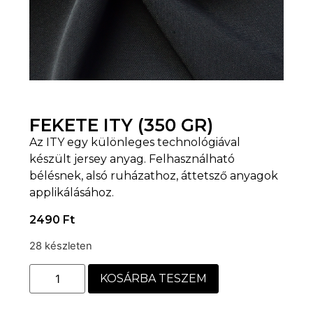
FEKETE ITY (350 GR)
Az ITY egy különleges technológiával
készült jersey anyag. Felhasználható
bélésnek, alsó ruházathoz, áttetsző anyagok
applikálásához.
2490
Ft
28 készleten
KOSÁRBA TESZEM