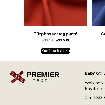
Tűzpiros vastag puntó
S
4390
Ft
4290
Ft
Kosárba teszem
KAPCSOL
Webshop: +
Email: pr
Cím: 1033 B