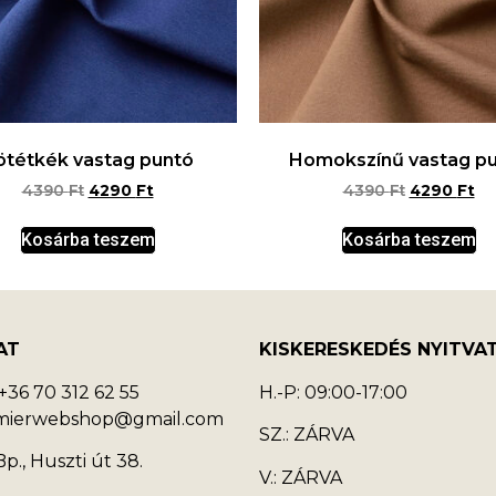
ötétkék vastag puntó
Homokszínű vastag p
4390
Ft
4290
Ft
4390
Ft
4290
Ft
Kosárba teszem
Kosárba teszem
AT
KISKERESKEDÉS NYITVA
36 70 312 62 55
H.-P: 09:00-17:00
emierwebshop@gmail.com
SZ.: ZÁRVA
p., Huszti út 38.
V.: ZÁRVA