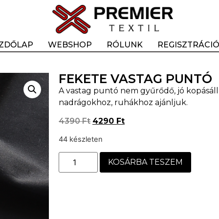
ZDŐLAP
WEBSHOP
RÓLUNK
REGISZTRÁCI
FEKETE VASTAG PUNTÓ
A vastag puntó nem gyűrődő, jó kopásáll
nadrágokhoz, ruhákhoz ajánljuk.
4390
Ft
4290
Ft
44 készleten
KOSÁRBA TESZEM