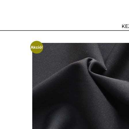
KE
Akció!