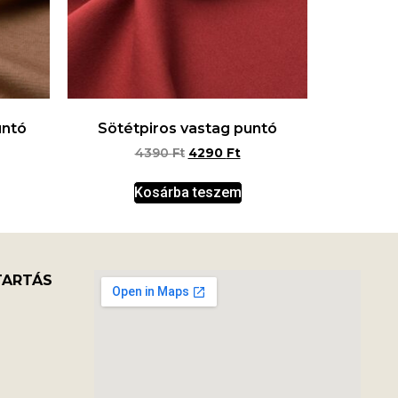
untó
Sötétpiros vastag puntó
4390
Ft
4290
Ft
Kosárba teszem
TARTÁS