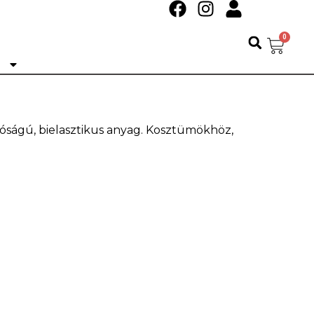
0
Ó
óságú, bielasztikus anyag. Kosztümökhöz,