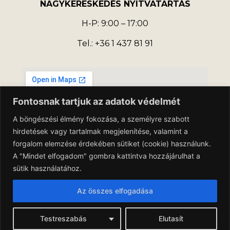
NAGYKERESKEDÉS NYITVATARTÁS
H-P: 9:00 – 17:00
Tel.: +36 1 437 81 91
Fontosnak tartjuk az adatok védelmét
A böngészési élmény fokozása, a személyre szabott
hirdetések vagy tartalmak megjelenítése, valamint a
forgalom elemzése érdekében sütiket (cookie) használunk.
A "Mindet elfogadom" gombra kattintva hozzájárulhat a
sütik használatához.
Az összes elfogadása
Adatkezelési Tájékoztató
Általános Szerződési Feltételek
Testreszabás
Elutasít