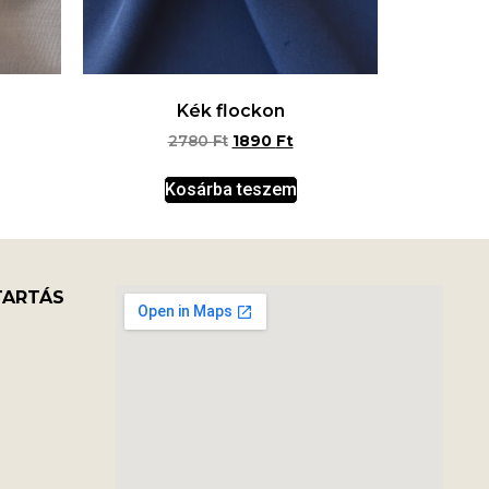
Kék flockon
2780
Ft
1890
Ft
Kosárba teszem
TARTÁS