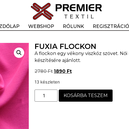
ZDŐLAP
WEBSHOP
RÓLUNK
REGISZTRÁCI
FUXIA FLOCKON
A flockon egy vékony viszkóz szövet. Női
készítésére ajánlott.
2780
Ft
1890
Ft
13 készleten
KOSÁRBA TESZEM