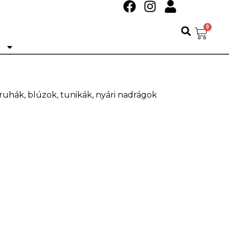
0
Ó
 ruhák, blúzok, tunikák, nyári nadrágok