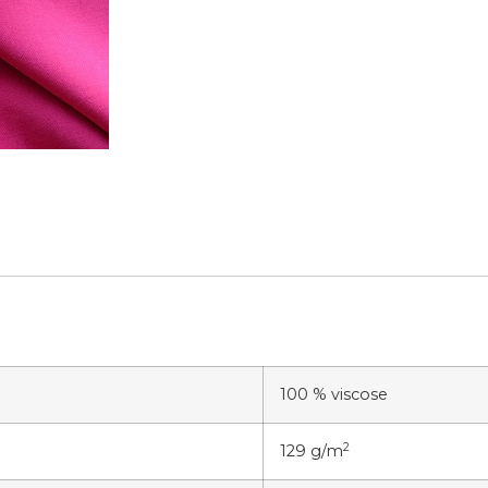
100 % viscose
2
129 g/m