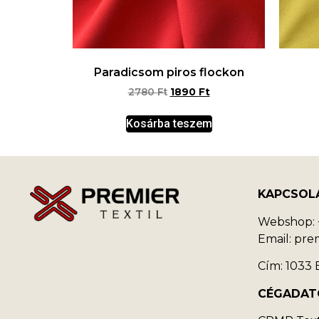
Paradicsom piros flockon
2780
Ft
1890
Ft
Kosárba teszem
KAPCSOL
Webshop: +
Email: pr
Cím: 1033 B
CÉGADAT