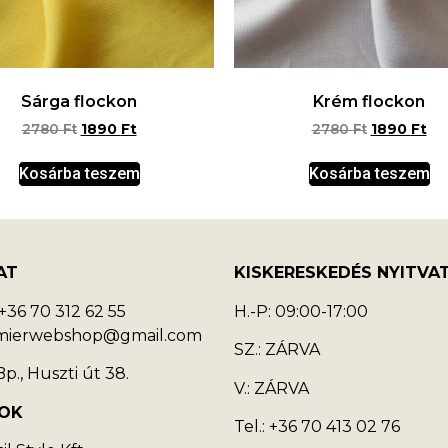
Sárga flockon
Krém flockon
2780
Ft
1890
Ft
2780
Ft
1890
Ft
Kosárba teszem
Kosárba teszem
AT
KISKERESKEDÉS NYITVA
36 70 312 62 55
H.-P: 09:00-17:00
emierwebshop@gmail.com
SZ.: ZÁRVA
p., Huszti út 38.
V.: ZÁRVA
OK
Tel.: +36 70 413 02 76