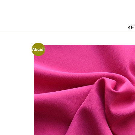
KE
Akció!