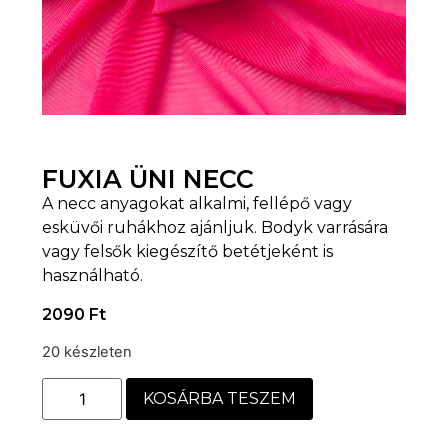
FUXIA ÜNI NECC
A necc anyagokat alkalmi, fellépő vagy
esküvői ruhákhoz ajánljuk. Bodyk varrására
vagy felsők kiegészítő betétjeként is
használható.
2090
Ft
20 készleten
KOSÁRBA TESZEM