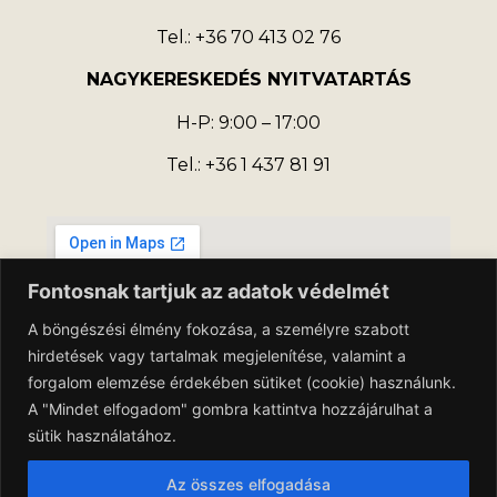
Tel.: +36 70 413 02 76
NAGYKERESKEDÉS NYITVATARTÁS
H-P: 9:00 – 17:00
Tel.: +36 1 437 81 91
Fontosnak tartjuk az adatok védelmét
A böngészési élmény fokozása, a személyre szabott
hirdetések vagy tartalmak megjelenítése, valamint a
forgalom elemzése érdekében sütiket (cookie) használunk.
A "Mindet elfogadom" gombra kattintva hozzájárulhat a
sütik használatához.
Adatkezelési Tájékoztató
Az összes elfogadása