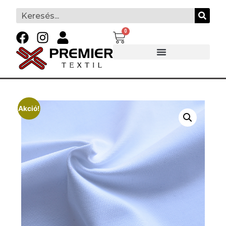
0
Akció!