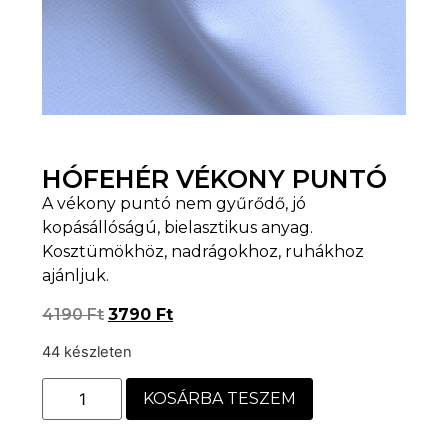
HÓFEHÉR VÉKONY PUNTÓ
A vékony puntó nem gyűrődő, jó
kopásállóságú, bielasztikus anyag.
Kosztümökhöz, nadrágokhoz, ruhákhoz
ajánljuk.
4190
Ft
3790
Ft
44 készleten
KOSÁRBA TESZEM