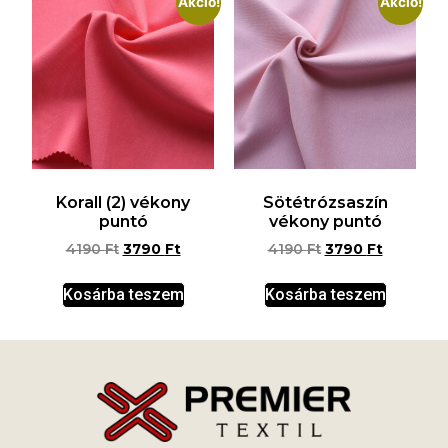
Akció!
Akció!
Korall (2) vékony
Sötétrózsaszín
puntó
vékony puntó
4190
Ft
3790
Ft
4190
Ft
3790
Ft
Kosárba teszem
Kosárba teszem