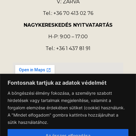
V.: ZÁRVA
Tel.: +36 70 413 02 76
NAGYKERESKEDÉS NYITVATARTÁS
H-P: 9:00 – 17:00
Tel.: +36 1 437 81 91
Fontosnak tartjuk az adatok védelmét
A böngészési élmény fokozása, a személyre szabott
hirdetések vagy tartalmak megjelenítése, valamint a
forgalom elemzése érdekében sütiket (cookie) használunk.
A "Mindet elfogadom" gombra kattintva hozzájárulhat a
sütik használatához.
Az összes elfogadása
Adatkezelési Tájékoztató