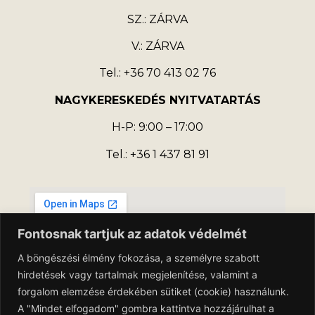
SZ.: ZÁRVA
V.: ZÁRVA
Tel.: +36 70 413 02 76
NAGYKERESKEDÉS NYITVATARTÁS
H-P: 9:00 – 17:00
Tel.: +36 1 437 81 91
Fontosnak tartjuk az adatok védelmét
A böngészési élmény fokozása, a személyre szabott
hirdetések vagy tartalmak megjelenítése, valamint a
forgalom elemzése érdekében sütiket (cookie) használunk.
A "Mindet elfogadom" gombra kattintva hozzájárulhat a