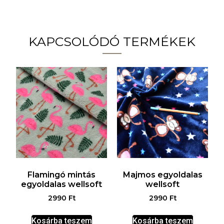
KAPCSOLÓDÓ TERMÉKEK
Flamingó mintás
Majmos egyoldalas
egyoldalas wellsoft
wellsoft
2990
Ft
2990
Ft
Kosárba teszem
Kosárba teszem