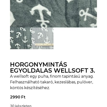
HORGONYMINTÁS
EGYOLDALAS WELLSOFT 3.
A wellsoft egy puha, finom tapintású anyag.
Felhasználható takaró, kezeslábas, pulóver,
köntös készítéséhez.
2990
Ft
30 készleten