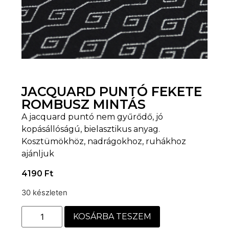
JACQUARD PUNTÓ FEKETE
ROMBUSZ MINTÁS
A jacquard puntó nem gyűrődő, jó
kopásállóságú, bielasztikus anyag.
Kosztümökhöz, nadrágokhoz, ruhákhoz
ajánljuk
4190
Ft
30 készleten
KOSÁRBA TESZEM