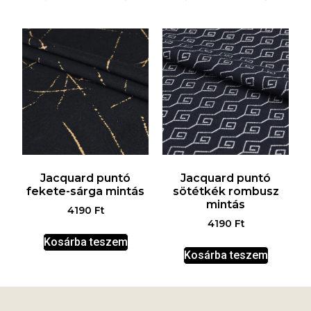
Jacquard puntó
Jacquard puntó
fekete-sárga mintás
sötétkék rombusz
mintás
4190
Ft
4190
Ft
Kosárba teszem
Kosárba teszem