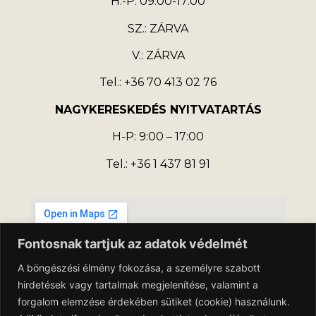
H.-P: 09:00-17:00
SZ.: ZÁRVA
V.: ZÁRVA
Tel.: +36 70 413 02 76
NAGYKERESKEDÉS NYITVATARTÁS
H-P: 9:00 – 17:00
Tel.: +36 1 437 81 91
Fontosnak tartjuk az adatok védelmét
A böngészési élmény fokozása, a személyre szabott
hirdetések vagy tartalmak megjelenítése, valamint a
forgalom elemzése érdekében sütiket (cookie) használunk.