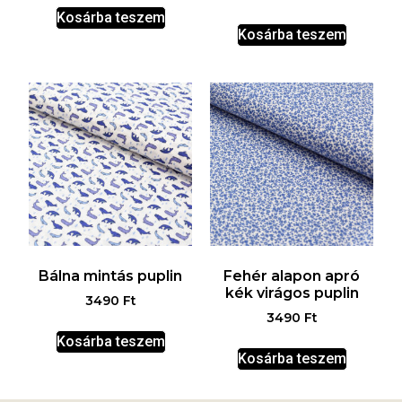
Kosárba teszem
Kosárba teszem
Bálna mintás puplin
Fehér alapon apró
kék virágos puplin
3490
Ft
3490
Ft
Kosárba teszem
Kosárba teszem