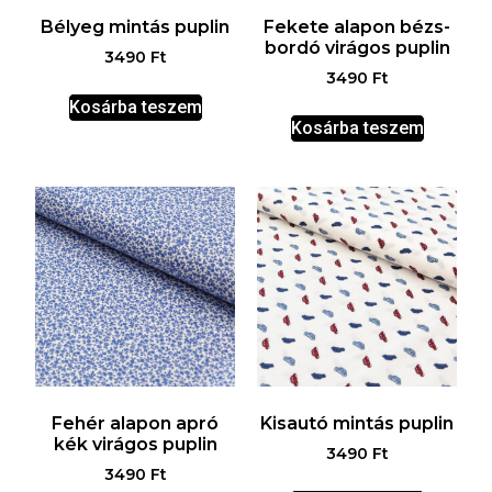
Bélyeg mintás puplin
Fekete alapon bézs-
bordó virágos puplin
3490
Ft
3490
Ft
Kosárba teszem
Kosárba teszem
Fehér alapon apró
Kisautó mintás puplin
kék virágos puplin
3490
Ft
3490
Ft