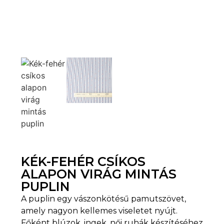
KÉK-FEHÉR CSÍKOS
ALAPON VIRÁG MINTÁS
PUPLIN
A puplin egy vászonkötésű pamutszövet,
amely nagyon kellemes viseletet nyújt.
Főként blúzok, ingek, női ruhák készítéséhez