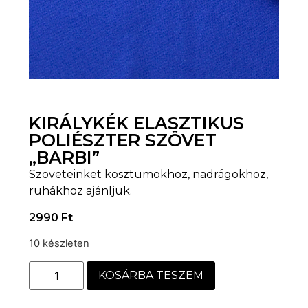
KIRÁLYKÉK ELASZTIKUS
POLIÉSZTER SZÖVET
„BARBI”
Szöveteinket kosztümökhöz, nadrágokhoz,
ruhákhoz ajánljuk.
2990
Ft
10 készleten
KOSÁRBA TESZEM