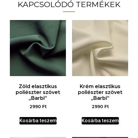
KAPCSOLÓDÓ TERMÉKEK
Zöld elasztikus
Krém elasztikus
poliészter szövet
poliészter szövet
„Barbi”
„Barbi”
2990
Ft
2990
Ft
Kosárba teszem
Kosárba teszem