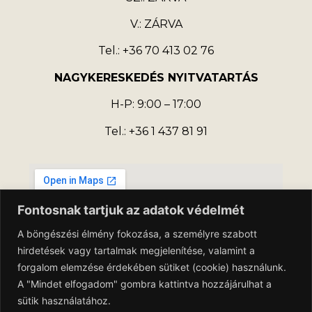
V.: ZÁRVA
Tel.: +36 70 413 02 76
NAGYKERESKEDÉS NYITVATARTÁS
H-P: 9:00 – 17:00
Tel.: +36 1 437 81 91
Fontosnak tartjuk az adatok védelmét
A böngészési élmény fokozása, a személyre szabott
hirdetések vagy tartalmak megjelenítése, valamint a
forgalom elemzése érdekében sütiket (cookie) használunk.
A "Mindet elfogadom" gombra kattintva hozzájárulhat a
sütik használatához.