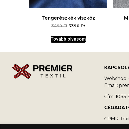
Tengerészkék viszkóz
M
3490
Ft
3390
Ft
Tovább olvasom
KAPCSOL
Webshop: +
Email: pr
Cím: 1033 B
CÉGADAT
CPMR Texti