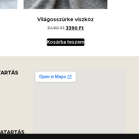
Világosszürke viszkóz
3490
Ft
3390
Ft
Kosárba teszem
TARTÁS
VATARTÁS