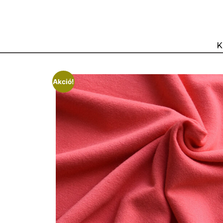
K
Akció!