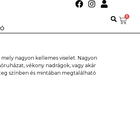
0
IÓ
, mely nagyon kellemes viselet. Nagyon
lsőruházat, vékony nadrágok, vagy akár
teg színben és mintában megtalálható