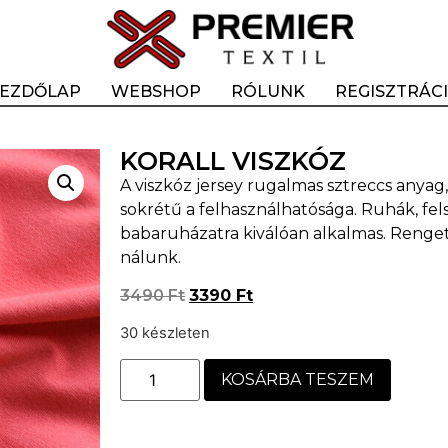
EZDŐLAP
WEBSHOP
RÓLUNK
REGISZTRÁC
KORALL VISZKÓZ
A viszkóz jersey rugalmas sztreccs anyag
sokrétű a felhasználhatósága. Ruhák, fe
babaruházatra kiválóan alkalmas. Renge
nálunk.
3490
Ft
3390
Ft
30 készleten
KOSÁRBA TESZEM