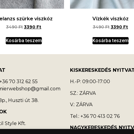
elanzs szürke viszkóz
Vízkék viszkóz
3490
Ft
3390
Ft
3490
Ft
3390
Ft
Kosárba teszem
Kosárba teszem
AT
KISKERESKEDÉS NYITVA
36 70 312 62 55
H.-P: 09:00-17:00
emierwebshop@gmail.com
SZ.: ZÁRVA
p., Huszti út 38.
V.: ZÁRVA
OK
Tel.: +36 70 413 02 76
l Style Kft.
NAGYKERESKEDÉS NYIT