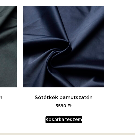
n
Sötétkék pamutszatén
3590
Ft
Kosárba teszem