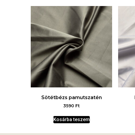
Sötétbézs pamutszatén
3590
Ft
Kosárba teszem