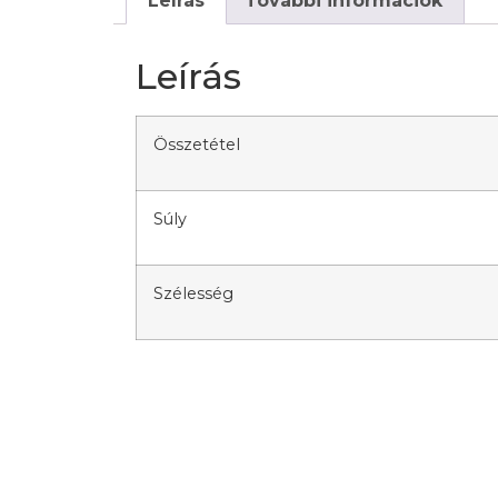
Leírás
További információk
Leírás
Összetétel
Súly
Szélesség