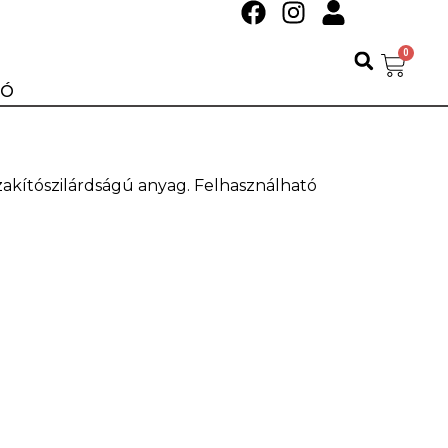
0
IÓ
akítószilárdságú anyag. Felhasználható