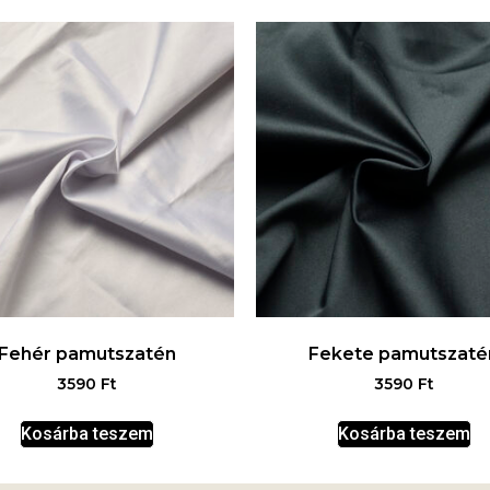
Fehér pamutszatén
Fekete pamutszaté
3590
Ft
3590
Ft
Kosárba teszem
Kosárba teszem