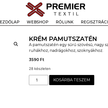
EZDŐLAP
WEBSHOP
RÓLUNK
REGISZTRÁC
KRÉM PAMUTSZATÉN
A pamutszatén egy sűrű szövésű, nagy sz
ruhákhoz, nadrágokhoz, szoknyákhoz.
3590
Ft
28 készleten
KOSÁRBA TESZEM