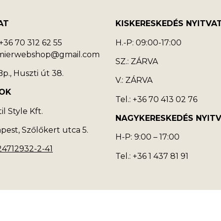
AT
KISKERESKEDÉS NYITVA
36 70 312 62 55
H.-P: 09:00-17:00
emierwebshop@gmail.com
SZ.: ZÁRVA
p., Huszti út 38.
V.: ZÁRVA
OK
Tel.: +36 70 413 02 76
l Style Kft.
NAGYKERESKEDÉS NYIT
pest, Szőlőkert utca 5.
H-P: 9:00 – 17:00
24712932-2-41
Tel.: +36 1 437 81 91