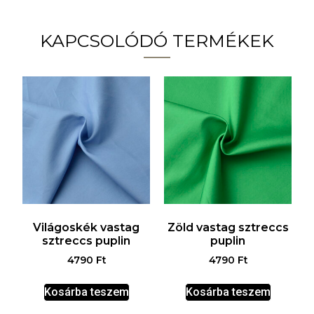
KAPCSOLÓDÓ TERMÉKEK
Világoskék vastag
Zöld vastag sztreccs
sztreccs puplin
puplin
4790
Ft
4790
Ft
Kosárba teszem
Kosárba teszem