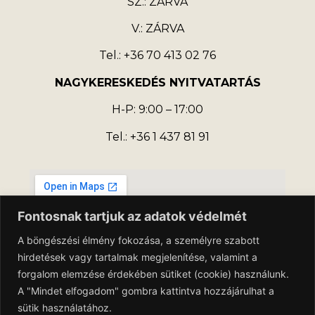
SZ.: ZÁRVA
V.: ZÁRVA
Tel.: +36 70 413 02 76
NAGYKERESKEDÉS NYITVATARTÁS
H-P: 9:00 – 17:00
Tel.: +36 1 437 81 91
Fontosnak tartjuk az adatok védelmét
A böngészési élmény fokozása, a személyre szabott
hirdetések vagy tartalmak megjelenítése, valamint a
forgalom elemzése érdekében sütiket (cookie) használunk.
A "Mindet elfogadom" gombra kattintva hozzájárulhat a
sütik használatához.