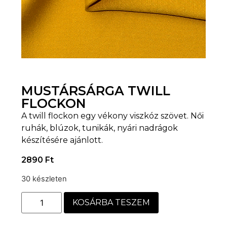
MUSTÁRSÁRGA TWILL
FLOCKON
A twill flockon egy vékony viszkóz szövet. Női
ruhák, blúzok, tunikák, nyári nadrágok
készítésére ajánlott.
2890
Ft
30 készleten
KOSÁRBA TESZEM