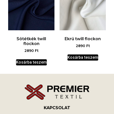
Sötétkék twill
Ekrü twill flockon
flockon
2890
Ft
2890
Ft
Kosárba teszem
Kosárba teszem
KAPCSOLAT