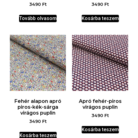
3490
Ft
3490
Ft
Tovább olvasom
Kosárba teszem
Fehér alapon apró
Apró fehér-piros
piros-kék-sárga
virágos puplin
virágos puplin
3490
Ft
3490
Ft
Kosárba teszem
Kosárba teszem