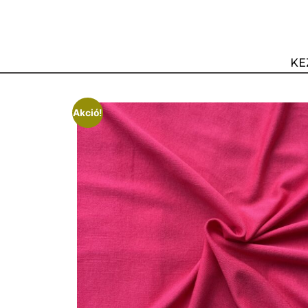
KE
Akció!