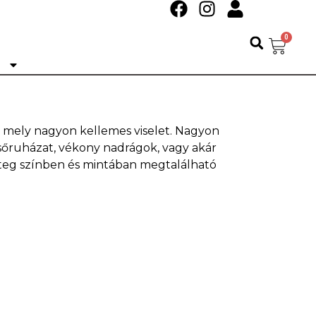
0
Ó
, mely nagyon kellemes viselet. Nagyon
lsőruházat, vékony nadrágok, vagy akár
teg színben és mintában megtalálható