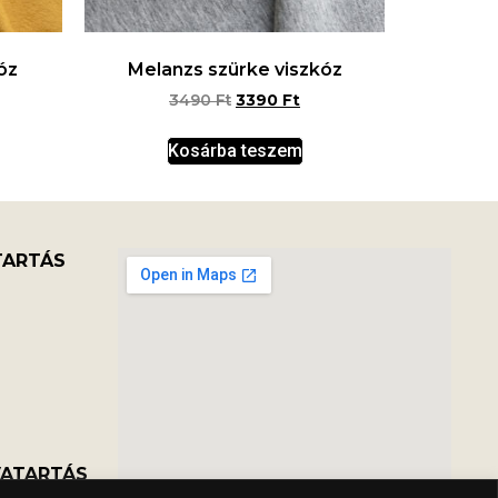
óz
Melanzs szürke viszkóz
3490
Ft
3390
Ft
Kosárba teszem
TARTÁS
VATARTÁS