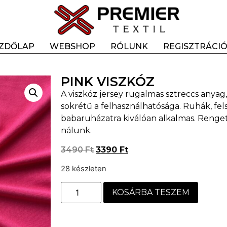
ZDŐLAP
WEBSHOP
RÓLUNK
REGISZTRÁCI
PINK VISZKÓZ
A viszkóz jersey rugalmas sztreccs anyag
sokrétű a felhasználhatósága. Ruhák, fe
babaruházatra kiválóan alkalmas. Renge
nálunk.
3490
Ft
3390
Ft
28 készleten
KOSÁRBA TESZEM