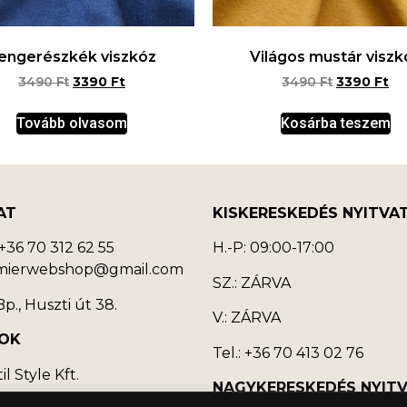
engerészkék viszkóz
Világos mustár viszk
3490
Ft
3390
Ft
3490
Ft
3390
Ft
Tovább olvasom
Kosárba teszem
AT
KISKERESKEDÉS NYITVA
36 70 312 62 55
H.-P: 09:00-17:00
emierwebshop@gmail.com
SZ.: ZÁRVA
p., Huszti út 38.
V.: ZÁRVA
OK
Tel.: +36 70 413 02 76
l Style Kft.
NAGYKERESKEDÉS NYIT