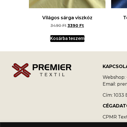
Világos sárga viszkóz
T
3490
Ft
3390
Ft
Kosárba teszem
KAPCSOL
Webshop: +
Email: pr
Cím: 1033 B
CÉGADAT
CPMR Texti