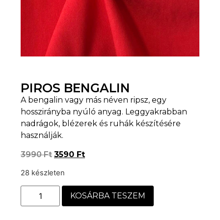
PIROS BENGALIN
A bengalin vagy más néven ripsz, egy
hosszirányba nyúló anyag. Leggyakrabban
nadrágok, blézerek és ruhák készítésére
használják.
3990
Ft
3590
Ft
28 készleten
KOSÁRBA TESZEM