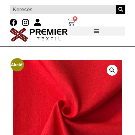
0
Akció!