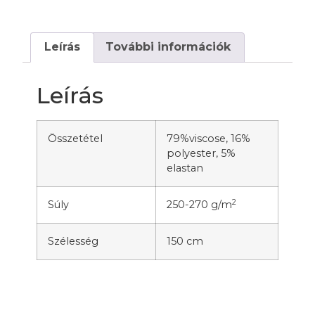
Leírás
További információk
Leírás
Összetétel
79%viscose, 16%
polyester, 5%
elastan
2
Súly
250-270 g/m
Szélesség
150 cm