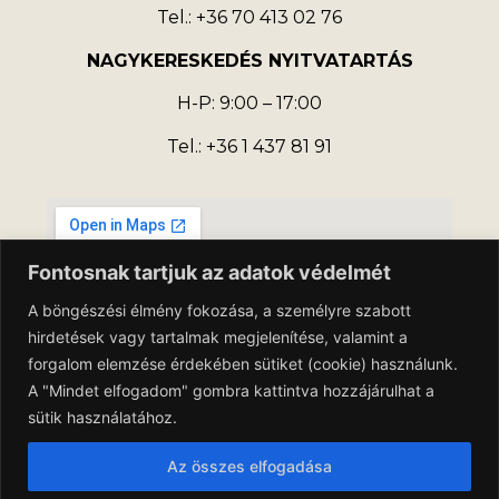
Tel.: +36 70 413 02 76
NAGYKERESKEDÉS NYITVATARTÁS
H-P: 9:00 – 17:00
Tel.: +36 1 437 81 91
Fontosnak tartjuk az adatok védelmét
A böngészési élmény fokozása, a személyre szabott
hirdetések vagy tartalmak megjelenítése, valamint a
forgalom elemzése érdekében sütiket (cookie) használunk.
A "Mindet elfogadom" gombra kattintva hozzájárulhat a
sütik használatához.
Az összes elfogadása
Adatkezelési Tájékoztató
Általános Szerződési Feltételek