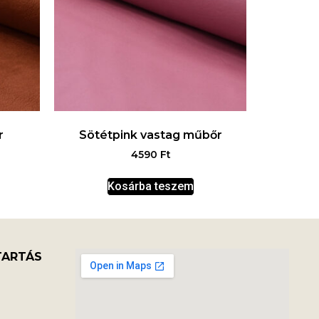
r
Sötétpink vastag műbőr
4590
Ft
Kosárba teszem
TARTÁS