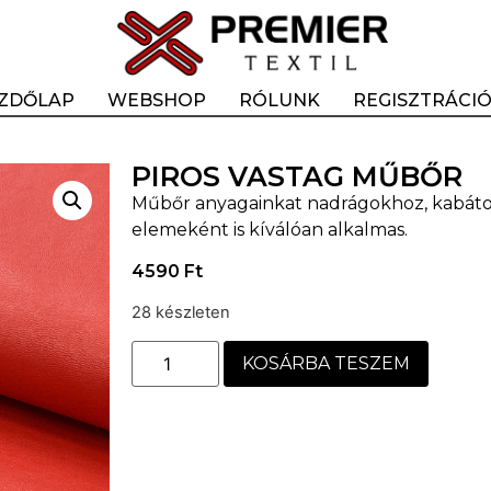
ZDŐLAP
WEBSHOP
RÓLUNK
REGISZTRÁCI
PIROS VASTAG MŰBŐR
Műbőr anyagainkat nadrágokhoz, kabátokh
elemeként is kíválóan alkalmas.
4590
Ft
28 készleten
KOSÁRBA TESZEM