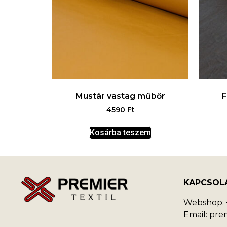
Mustár vastag műbőr
F
4590
Ft
Kosárba teszem
KAPCSOL
Webshop: +
Email: pr