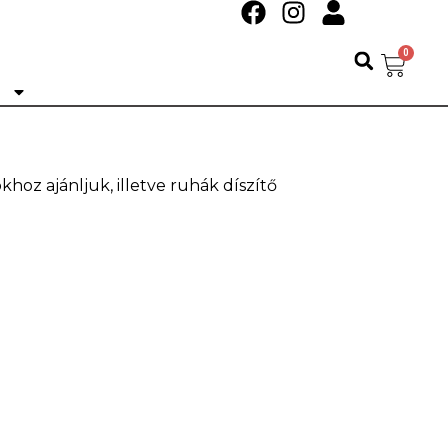
0
Ó
oz ajánljuk, illetve ruhák díszítő