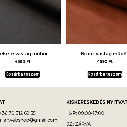
ekete vastag műbőr
Bronz vastag műbő
4590
Ft
4590
Ft
Kosárba teszem
Kosárba teszem
AT
KISKERESKEDÉS NYITVA
36 70 312 62 55
H.-P: 09:00-17:00
emierwebshop@gmail.com
SZ.: ZÁRVA