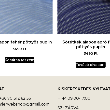
apon fehér pöttyös puplin
Sötétkék alapon apró 
pöttyös puplin
3490
Ft
3490
Ft
Kosárba teszem
Tovább olvasom
AT
KISKERESKEDÉS NYITVA
36 70 312 62 55
H.-P: 09:00-17:00
emierwebshop@gmail.com
SZ.: ZÁRVA