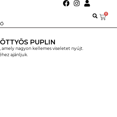
0
IÓ
ÖTTYÖS PUPLIN
amely nagyon kellemes viseletet nyújt.
éhez ajánljuk.