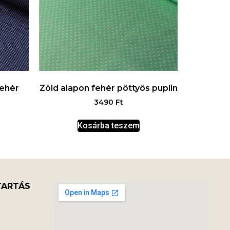
fehér
Zöld alapon fehér pöttyös puplin
3490
Ft
Kosárba teszem
TARTÁS