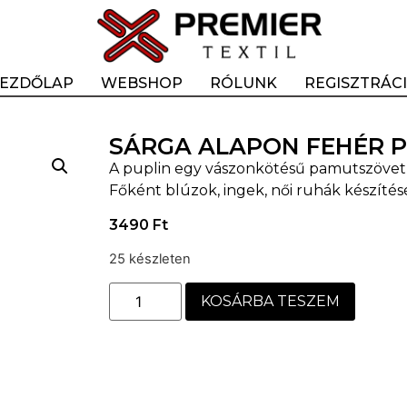
EZDŐLAP
WEBSHOP
RÓLUNK
REGISZTRÁC
SÁRGA ALAPON FEHÉR P
A puplin egy vászonkötésű pamutszövet, 
Főként blúzok, ingek, női ruhák készítés
3490
Ft
25 készleten
KOSÁRBA TESZEM