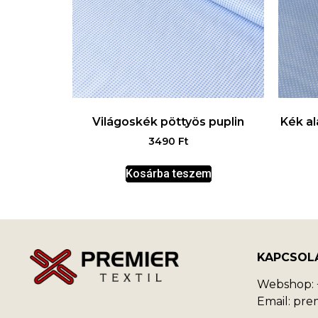
Világoskék pöttyös puplin
Kék al
3490
Ft
Kosárba teszem
KAPCSOL
Webshop: +
Email: pr