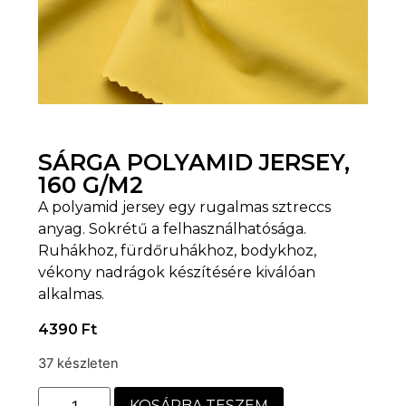
SÁRGA POLYAMID JERSEY,
160 G/M2
A polyamid jersey egy rugalmas sztreccs
anyag. Sokrétű a felhasználhatósága.
Ruhákhoz, fürdőruhákhoz, bodykhoz,
vékony nadrágok készítésére kiválóan
alkalmas.
4390
Ft
37 készleten
KOSÁRBA TESZEM