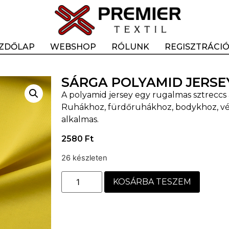
ZDŐLAP
WEBSHOP
RÓLUNK
REGISZTRÁCI
SÁRGA POLYAMID JERSEY
A polyamid jersey egy rugalmas sztreccs 
Ruhákhoz, fürdőruhákhoz, bodykhoz, vé
alkalmas.
2580
Ft
26 készleten
KOSÁRBA TESZEM