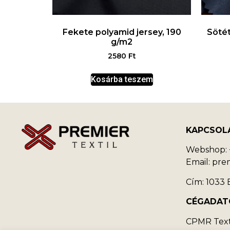
Fekete polyamid jersey, 190
Sötét
g/m2
2580
Ft
Kosárba teszem
KAPCSOL
Webshop: +
Email: pr
Cím: 1033 B
CÉGADAT
CPMR Texti