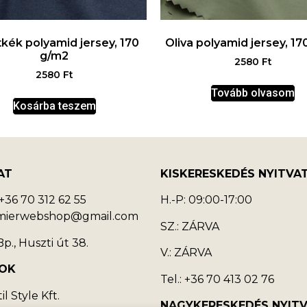
kék polyamid jersey, 170
Oliva polyamid jersey, 17
g/m2
2580
Ft
2580
Ft
Tovább olvasom
Kosárba teszem
AT
KISKERESKEDÉS NYITVA
36 70 312 62 55
H.-P: 09:00-17:00
emierwebshop@gmail.com
SZ.: ZÁRVA
p., Huszti út 38.
V.: ZÁRVA
OK
Tel.: +36 70 413 02 76
l Style Kft.
NAGYKERESKEDÉS NYIT