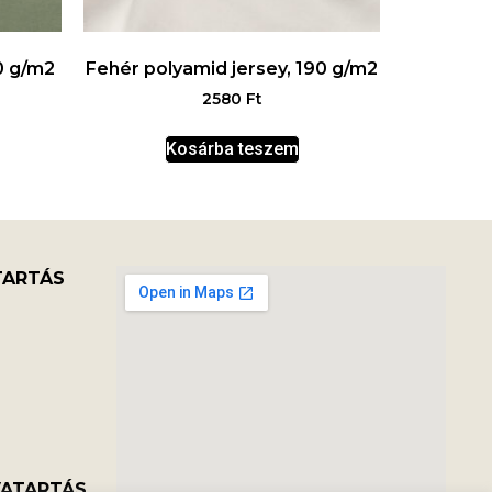
0 g/m2
Fehér polyamid jersey, 190 g/m2
2580
Ft
Kosárba teszem
TARTÁS
VATARTÁS