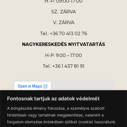
H.-P: 09:00-17:00
SZ.: ZÁRVA
V.: ZÁRVA
Tel.: +36 70 413 02 76
NAGYKERESKEDÉS NYITVATARTÁS
H-P: 9:00 – 17:00
Tel.: +36 1 437 81 91
Fontosnak tartjuk az adatok védelmét
A böngészési élmény fokozása, a személyre szabott
hirdetések vagy tartalmak megjelenítése, valamint a
forgalom elemzése érdekében sütiket (cookie) használunk.