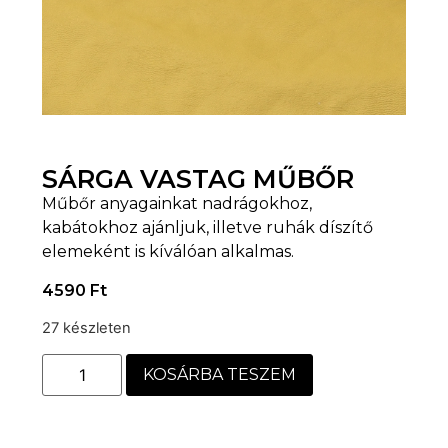
SÁRGA VASTAG MŰBŐR
Műbőr anyagainkat nadrágokhoz,
kabátokhoz ajánljuk, illetve ruhák díszítő
elemeként is kíválóan alkalmas.
4590
Ft
27 készleten
KOSÁRBA TESZEM