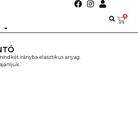
0
Ó
NTÓ
 mindkét irányba elasztikus anyag.
jánljuk.