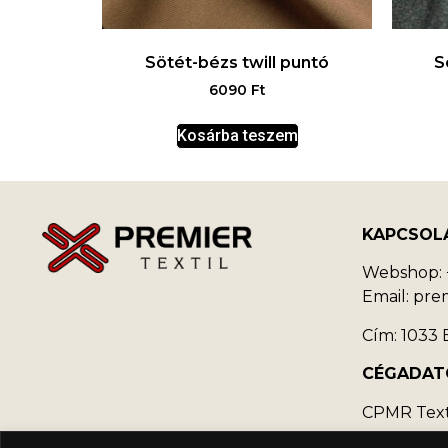
Sötét-bézs twill puntó
S
6090
Ft
Kosárba teszem
KAPCSOL
Webshop: +
Email: pr
Cím: 1033 B
CÉGADAT
CPMR Texti