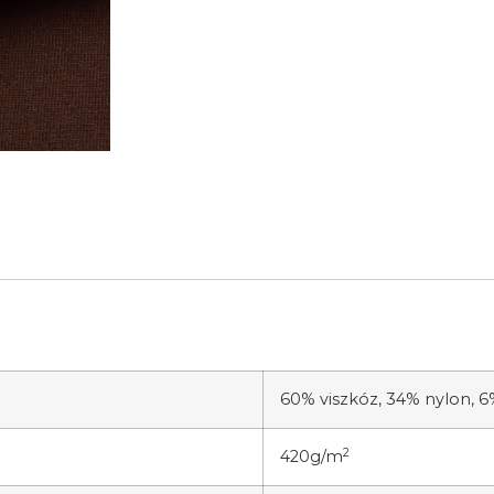
60% viszkóz, 34% nylon, 
2
420g/m