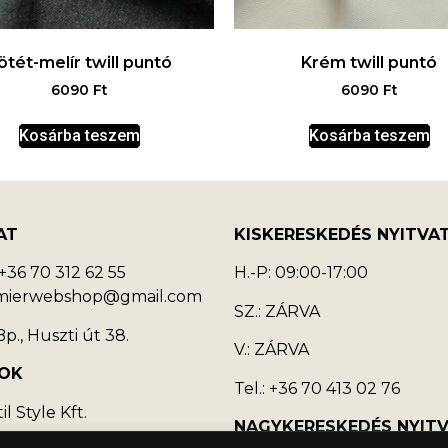
ötét-melír twill puntó
Krém twill puntó
6090
Ft
6090
Ft
Kosárba teszem
Kosárba teszem
AT
KISKERESKEDÉS NYITVA
36 70 312 62 55
H.-P: 09:00-17:00
emierwebshop@gmail.com
SZ.: ZÁRVA
p., Huszti út 38.
V.: ZÁRVA
OK
Tel.: +36 70 413 02 76
l Style Kft.
NAGYKERESKEDÉS NYIT