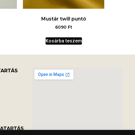
Mustár twill puntó
6090
Ft
Kosárba teszem
TARTÁS
VATARTÁS