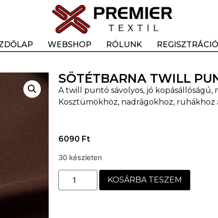
ZDŐLAP
WEBSHOP
RÓLUNK
REGISZTRÁCI
SÖTÉTBARNA TWILL PU
A twill puntó sávolyos, jó kopásállóságú,
Kosztümökhöz, nadrágokhoz, ruhákhoz a
6090
Ft
30 készleten
KOSÁRBA TESZEM