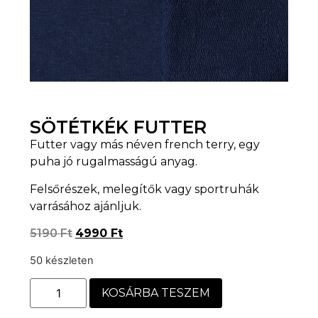
SÖTÉTKÉK FUTTER
Futter vagy más néven french terry, egy
puha jó rugalmasságú anyag.
Felsőrészek, melegítők vagy sportruhák
varrásához ajánljuk.
5190
Ft
4990
Ft
50 készleten
KOSÁRBA TESZEM