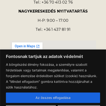
Tel.: +36 70 413 02 76
NAGYKERESKEDÉS NYITVATARTÁS
H-P: 9:00 – 17:00
Tel.: +36 1 437 81 91
Fontosnak tartjuk az adatok védelmét
A böngészési élmény fokozása, a személyre szabott
hirdetések vagy tartalmak megjelenítése, valamint a
forgalom elemzése érdekében sütiket (cookie) használunk.
A "Mindet elfogadom" gombra kattintva hozzájárulhat a
sütik használatához.
Adatkezelési Tájékoztató
Az összes elfogadása
Általános Szerződési Feltételek