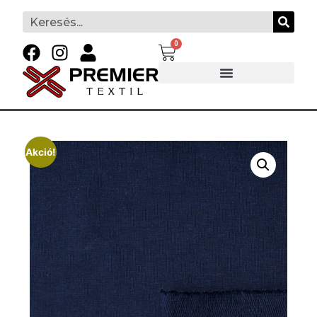
0
Akció!