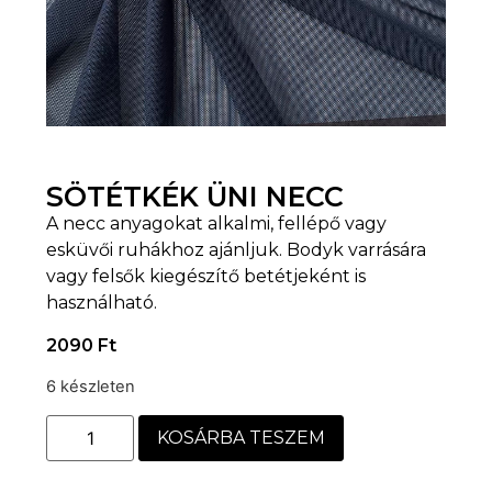
SÖTÉTKÉK ÜNI NECC
A necc anyagokat alkalmi, fellépő vagy
esküvői ruhákhoz ajánljuk. Bodyk varrására
vagy felsők kiegészítő betétjeként is
használható.
2090
Ft
6 készleten
KOSÁRBA TESZEM