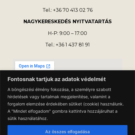
Tel.: +36 70 413 02 76
NAGYKERESKEDÉS NYITVATARTÁS
H-P: 9:00 – 17:00
Tel.: +36 1 437 81 91
Fontosnak tartjuk az adatok védelmét
A böngészési élmény fokozása, a személyre szabott
hirdetések vagy tartalmak megjelenítése, valamint a
forgalom elemzése érdekében sütiket (cookie) használunk.
A "Mindet elfogadom" gombra kattintva hozzájárulhat a
sütik használatához.
Adatkezelési Tájékoztató
Az összes elfogadása