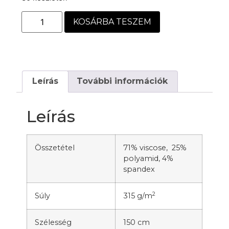
KOSÁRBA TESZEM
Leírás
További információk
Leírás
Összetétel
71% viscose, 25%
polyamid, 4%
spandex
2
Súly
315 g/m
Szélesség
150 cm