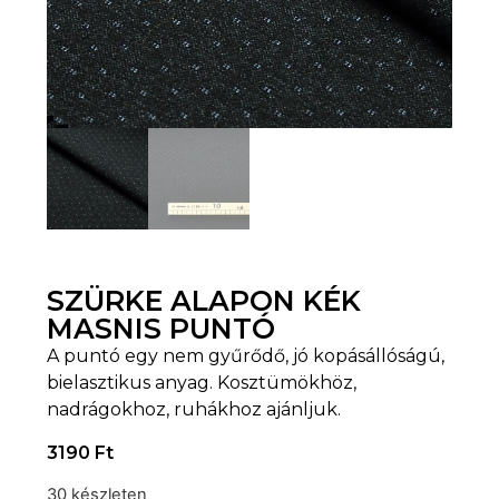
SZÜRKE ALAPON KÉK
MASNIS PUNTÓ
A puntó egy nem gyűrődő, jó kopásállóságú,
bielasztikus anyag. Kosztümökhöz,
nadrágokhoz, ruhákhoz ajánljuk.
3190
Ft
30 készleten