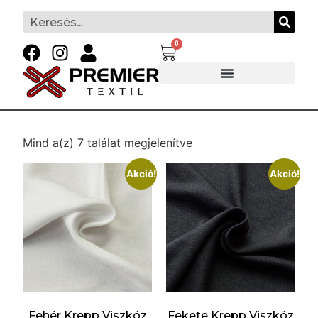
0
Mind a(z) 7 találat megjelenítve
Akció!
Akció!
Fehér Krepp Viszkóz
Fekete Krepp Viszkóz