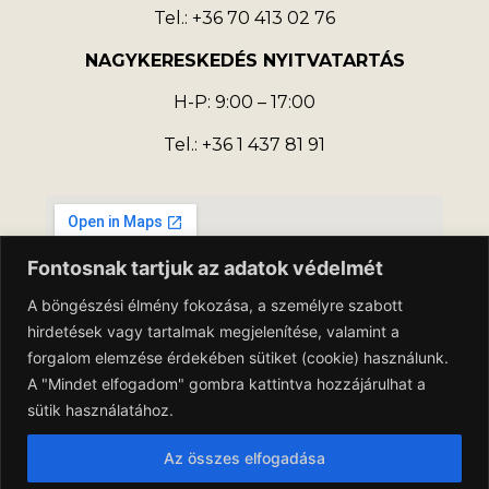
Tel.: +36 70 413 02 76
NAGYKERESKEDÉS NYITVATARTÁS
H-P: 9:00 – 17:00
Tel.: +36 1 437 81 91
Fontosnak tartjuk az adatok védelmét
A böngészési élmény fokozása, a személyre szabott
hirdetések vagy tartalmak megjelenítése, valamint a
forgalom elemzése érdekében sütiket (cookie) használunk.
A "Mindet elfogadom" gombra kattintva hozzájárulhat a
sütik használatához.
Az összes elfogadása
Adatkezelési Tájékoztató
Általános Szerződési Feltételek