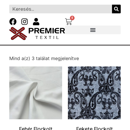
0
Mind a(z) 3 találat megjelenítve
Fehér Flockolt
Fekete Flockolt