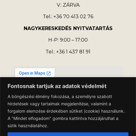
V.: ZÁRVA
Tel.: +36 70 413 02 76
NAGYKERESKEDÉS NYITVATARTÁS
H-P: 9:00 – 17:00
Tel.: +36 1 437 81 91
Fontosnak tartjuk az adatok védelmét
A böngészési élmény fokozása, a személyre szabott
hirdetések vagy tartalmak megjelenítése, valamint a
forgalom elemzése érdekében sütiket (cookie) használunk.
A "Mindet elfogadom" gombra kattintva hozzájárulhat a
sütik használatához.