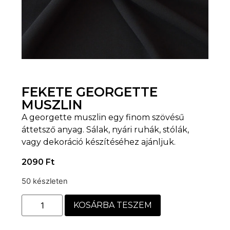
FEKETE GEORGETTE
MUSZLIN
A georgette muszlin egy finom szövésű
áttetsző anyag. Sálak, nyári ruhák, stólák,
vagy dekoráció készítéséhez ajánljuk.
2090
Ft
50 készleten
KOSÁRBA TESZEM