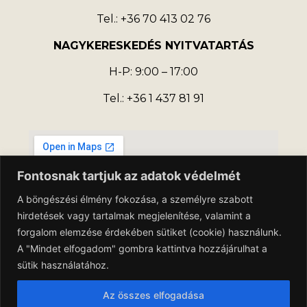
Tel.: +36 70 413 02 76
NAGYKERESKEDÉS NYITVATARTÁS
H-P: 9:00 – 17:00
Tel.: +36 1 437 81 91
Fontosnak tartjuk az adatok védelmét
A böngészési élmény fokozása, a személyre szabott
hirdetések vagy tartalmak megjelenítése, valamint a
forgalom elemzése érdekében sütiket (cookie) használunk.
A "Mindet elfogadom" gombra kattintva hozzájárulhat a
sütik használatához.
Az összes elfogadása
Adatkezelési Tájékoztató