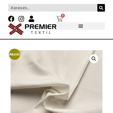
0
Akció!