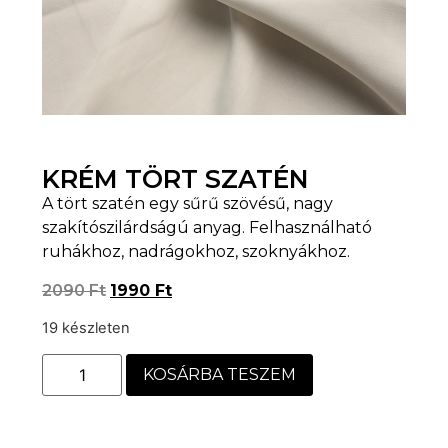
KRÉM TÖRT SZATÉN
A tört szatén egy sűrű szövésű, nagy
szakítószilárdságú anyag. Felhasználható
ruhákhoz, nadrágokhoz, szoknyákhoz.
2090
Ft
1990
Ft
19 készleten
KOSÁRBA TESZEM