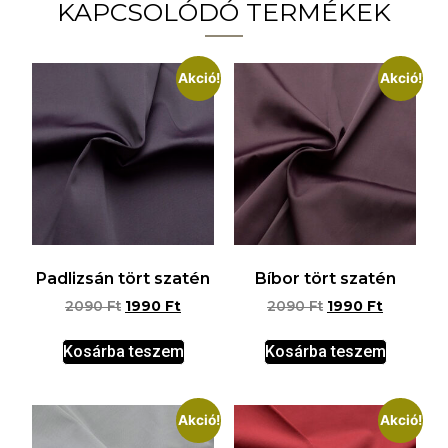
KAPCSOLÓDÓ TERMÉKEK
Akció!
Akció!
Padlizsán tört szatén
Bíbor tört szatén
2090
Ft
1990
Ft
2090
Ft
1990
Ft
Kosárba teszem
Kosárba teszem
Akció!
Akció!